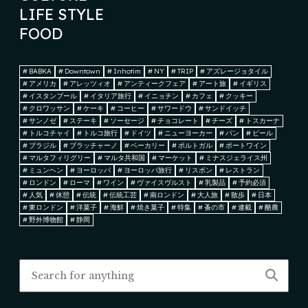
LIFE STYLE
FOOD
#
BABKA
#
Downtown
#
Inhotim
#
NY
#
TRIP
#
アズレージョタイル
#
アメリカ
#
アレッツィオ
#
アンティークフェア
#
アート旅
#
イギリス
#
イスタンブール
#
イタリア旅行
#
イニョチン
#
カフェ
#
クッキー
#
クロワッサン
#
ケーキ
#
コーヒー
#
サワードウ
#
サンドイッチ
#
サンノゼ
#
ステーキ
#
ソーセージ
#
チョコレート
#
チーズ
#
トスカーナ
#
トルコチャイ
#
トルコ旅行
#
ドイツ
#
ニューヨーカー
#
パン
#
ビール
#
ブラジル
#
ブラッチャーノ
#
ベーカリー
#
ポルトガル
#
ポートワイン
#
マルタフィリグリー
#
マルタ共和国
#
マーケット
#
ミナスジェライス州
#
ミュンヘン
#
ヨーロッパ
#
ヨーロッパ旅行
#
リスボン
#
レストラン
#
ロンドン
#
ローマ
#
ワイン
#
ヴァイスヴルスト
#
乳製品
#
予約必須
#
人気
#
休憩
#
伝統
#
伝統工芸
#
南ロンドン
#
大人旅
#
散歩
#
日本
#
東ロンドン
#
洋菓子
#
海鮮
#
焼き菓子
#
特集
#
蚤の市
#
連載
#
酪農
#
野外博物館
#
静岡