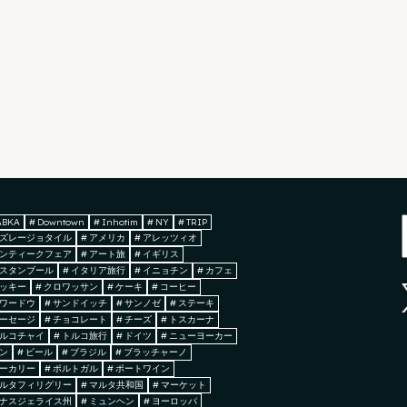
ABKA
#
Downtown
#
Inhotim
#
NY
#
TRIP
ズレージョタイル
#
アメリカ
#
アレッツィオ
ンティークフェア
#
アート旅
#
イギリス
スタンブール
#
イタリア旅行
#
イニョチン
#
カフェ
ッキー
#
クロワッサン
#
ケーキ
#
コーヒー
ワードウ
#
サンドイッチ
#
サンノゼ
#
ステーキ
ーセージ
#
チョコレート
#
チーズ
#
トスカーナ
ルコチャイ
#
トルコ旅行
#
ドイツ
#
ニューヨーカー
ン
#
ビール
#
ブラジル
#
ブラッチャーノ
ーカリー
#
ポルトガル
#
ポートワイン
ルタフィリグリー
#
マルタ共和国
#
マーケット
ナスジェライス州
#
ミュンヘン
#
ヨーロッパ